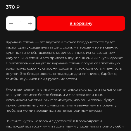
370
₽
в корзину
Куриные голени — это вкусное и сытное блюдо, которое будет
настоящим украшением вашего стола. Мы готовим их из свежих
куриных голеней, тщательно маринованных с использованием
натуральных специй, что придает мясу насыщенный вкус и аромат.
Приготовленные на углях, куриные голени получают аппетитную
золотистую корочку снаружи, сохраняя свою сочность и нежность
внутри. Это блюдо идеально подходит для пикников, барбекю,
семейных ужинов или дружеских встреч.
Куриные голени на углях — это не только вкусно, но и полезно, так
как куриное мясо богато белками и является отличным
источником энергии. Мы гарантируем, что ваши голени будут
приготовлены на углях с максимальным уважением к продукту,
чтобы вы могли насладиться их неповторимым вкусом.
Закажите куриные голени с доставкой в Красноярске и
наслаждайтесь горячими и ароматными угощениями прямо у себя