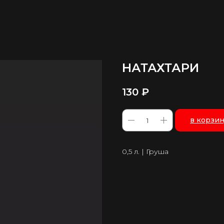
НАТАХТАРИ
130
₽
в корзи
0,5 л. | Груша