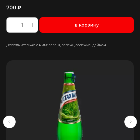
700
₽
в корзину
Дополнительно с ним: лаваш, зелень, соление, дайкон